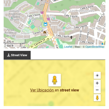
200 m
500 ft
Leaflet
| Wasi - ©
OpenStreetMap
Street View
Ver Ubicación
en
street view