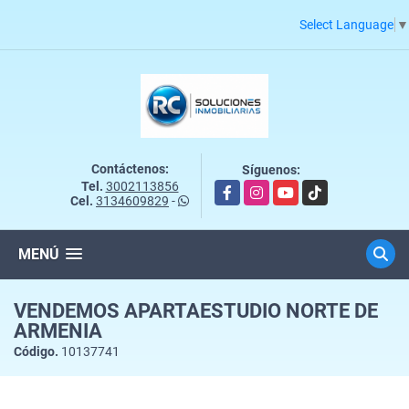
Select Language
▼
Contáctenos:
Síguenos:
Tel.
3002113856
Facebook
Instagram
YouTube
TikTok
Cel.
3134609829
-
MENÚ
VENDEMOS APARTAESTUDIO NORTE DE
ARMENIA
Código.
10137741