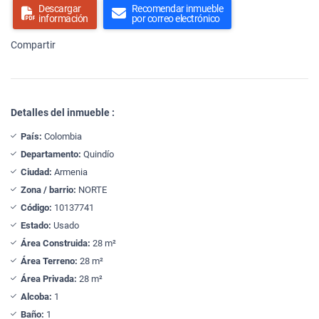
Descargar
Recomendar inmueble
información
por correo electrónico
Compartir
Detalles del inmueble :
País:
Colombia
Departamento:
Quindío
Ciudad:
Armenia
Zona / barrio:
NORTE
Código:
10137741
Estado:
Usado
Área Construida:
28 m²
Área Terreno:
28 m²
Área Privada:
28 m²
Alcoba:
1
Baño:
1