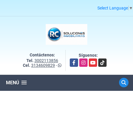
Select Language
▼
Contáctenos:
Síguenos:
Tel.
3002113856
Facebook
Instagram
YouTube
TikTok
Cel.
3134609829
-
MENÚ