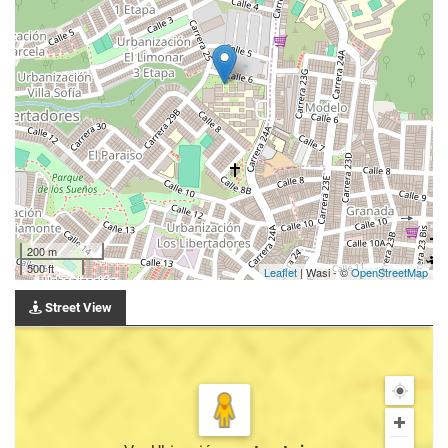
200 m
500 ft
Leaflet
| Wasi - ©
OpenStreetMap
Street View