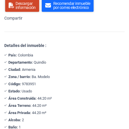
Descargar
Recomendar inmueble
información
por correo electrónico
Compartir
Detalles del inmueble :
País:
Colombia
Departamento:
Quindío
Ciudad:
Armenia
Zona / barrio:
Ba. Modelo
Código:
9783951
Estado:
Usado
Área Construida:
44.20 m²
Área Terreno:
44.20 m²
Área Privada:
44.20 m²
Alcoba:
2
Baño:
1