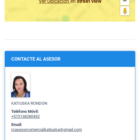
Ver Ubicación
en
street view
CONTACTE AL ASESOR
KATIUSKA RONDON
Teléfono Móvil:
+573138280452
Email:
rcasesorcomercialkatiuska@gmail.com