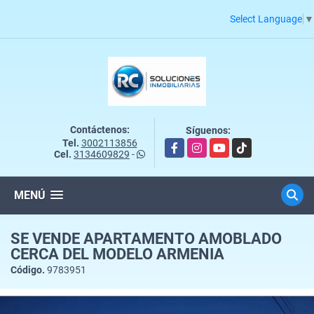
Select Language
▼
Contáctenos:
Síguenos:
Tel.
3002113856
Facebook
Instagram
YouTube
TikTok
Cel.
3134609829
-
MENÚ
SE VENDE APARTAMENTO AMOBLADO
CERCA DEL MODELO ARMENIA
Código.
9783951