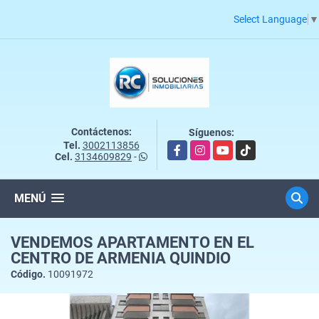
Select Language
▼
Contáctenos:
Síguenos:
Tel.
3002113856
Facebook
Instagram
YouTube
TikTok
Cel.
3134609829
-
MENÚ
VENDEMOS APARTAMENTO EN EL
CENTRO DE ARMENIA QUINDIO
Código.
10091972