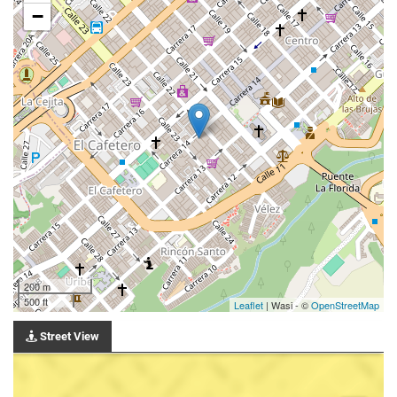
−
200 m
500 ft
Leaflet
| Wasi - ©
OpenStreetMap
Street View