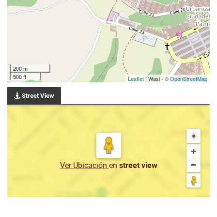
200 m
500 ft
Leaflet
| Wasi - ©
OpenStreetMap
Street View
Ver Ubicación
en
street view