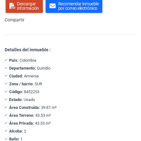
Descargar
Recomendar inmueble
información
por correo electrónico
Compartir
Detalles del inmueble :
País:
Colombia
Departamento:
Quindío
Ciudad:
Armenia
Zona / barrio:
SUR
Código:
8452253
Estado:
Usado
Área Construida:
39.87 m²
Área Terreno:
43.53 m²
Área Privada:
43.53 m²
Alcoba:
2
Baño:
1