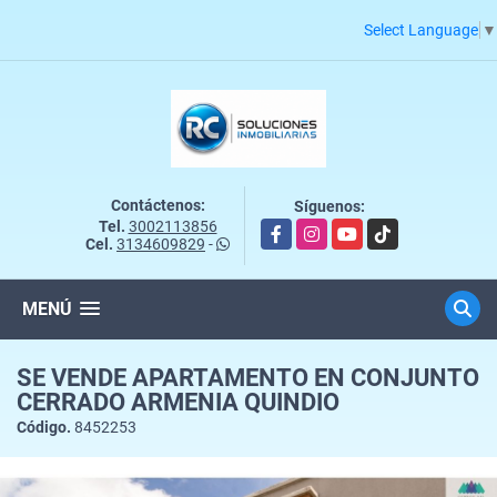
Select Language
▼
Contáctenos:
Síguenos:
Tel.
3002113856
Facebook
Instagram
YouTube
TikTok
Cel.
3134609829
-
MENÚ
SE VENDE APARTAMENTO EN CONJUNTO
CERRADO ARMENIA QUINDIO
Código.
8452253