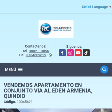
Select Language
▼
Contáctenos:
Síguenos:
Tel.
3002113856
Facebook
Instagram
YouTube
TikTok
Cel.
3134609829
-
MENÚ
VENDEMOS APARTAMENTO EN
CONJUNTO VIA AL EDEN ARMENIA,
QUINDIO
Código.
10045621