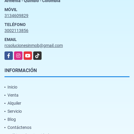
Armenia - Quindío - Colombia
MÓVIL
3134609829
TELÉFONO
3002113856
EMAIL
rcsolucionesinmob@gmail.com
Facebook
Instagram
YouTube
TikTok
INFORMACIÓN
Inicio
Venta
Alquiler
Servicio
Blog
Contáctenos