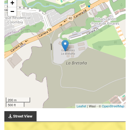
+
−
200 m
500 ft
Leaflet
| Wasi - ©
OpenStreetMap
Street View