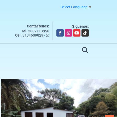
Select Language
▼
Contáctenos:
Síguenos:
Tel.
3002113856
Facebook
Instagram
YouTube
TikTok
Cel.
3134609829
-