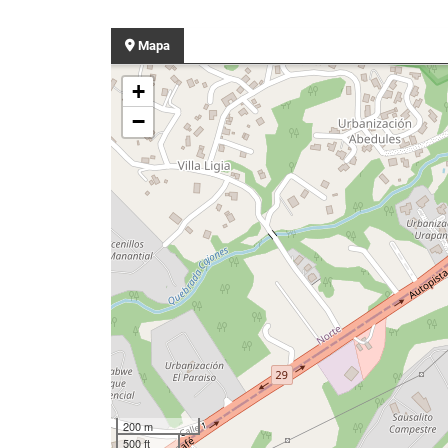
Mapa
+
−
200 m
500 ft