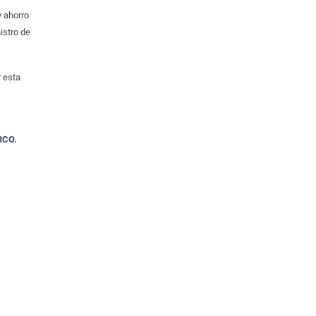
 ahorro
istro de
 esta
RCO.