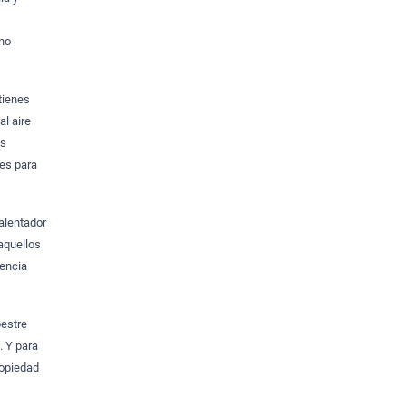
 no
tienes
al aire
as
res para
alentador
aquellos
iencia
pestre
. Y para
ropiedad