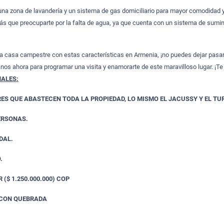
na zona de lavandería y un sistema de gas domiciliario para mayor comodidad y
rás que preocuparte por la falta de agua, ya que cuenta con un sistema de sumin
a casa campestre con estas características en Armenia, ¡no puedes dejar pasar
nos ahora para programar una visita y enamorarte de este maravilloso lugar. ¡Te
NALES:
RES QUE ABASTECEN TODA LA PROPIEDAD, LO MISMO EL JACUSSY Y EL TU
ERSONAS.
DAL.
.
 ($ 1.250.000.000) COP
A CON QUEBRADA