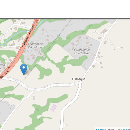
Leaflet
| Wasi - ©
OpenS