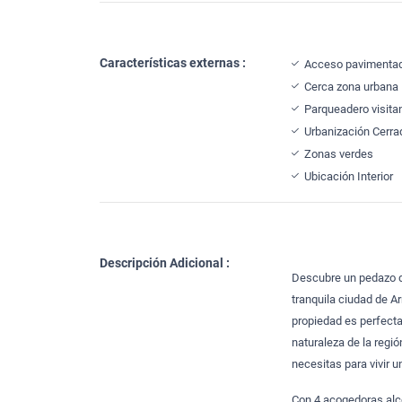
Características externas :
Acceso pavimenta
Cerca zona urbana
Parqueadero visita
Urbanización Cerra
Zonas verdes
Ubicación Interior
Descripción Adicional :
Descubre un pedazo d
tranquila ciudad de A
propiedad es perfecta
naturaleza de la regi
necesitas para vivir u
Con 4 acogedoras alc