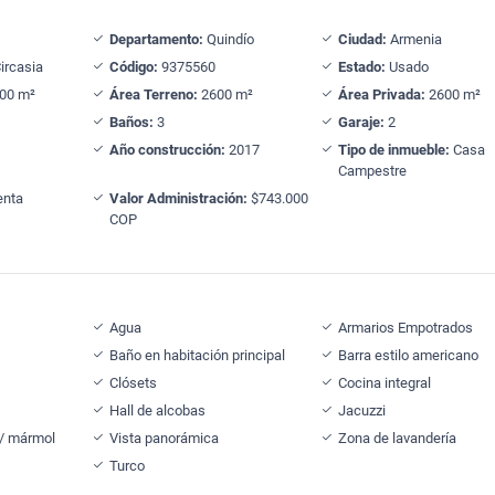
Departamento:
Quindío
Ciudad:
Armenia
ircasia
Código:
9375560
Estado:
Usado
00 m²
Área Terreno:
2600 m²
Área Privada:
2600 m²
Baños:
3
Garaje:
2
Año construcción:
2017
Tipo de inmueble:
Casa
Campestre
nta
Valor Administración:
$743.000
COP
Agua
Armarios Empotrados
Baño en habitación principal
Barra estilo americano
Clósets
Cocina integral
Hall de alcobas
Jacuzzi
 / mármol
Vista panorámica
Zona de lavandería
Turco