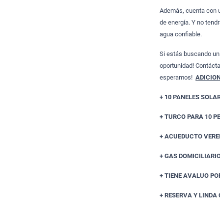
Además, cuenta con u
de energía. Y no tend
agua confiable.
Si estás buscando un
oportunidad! Contácta
esperamos!
ADICIO
+ 10 PANELES SOLA
+ TURCO PARA 10 P
+ ACUEDUCTO VERE
+ GAS DOMICILIARIO
+ TIENE AVALUO POR
+ RESERVA Y LIND