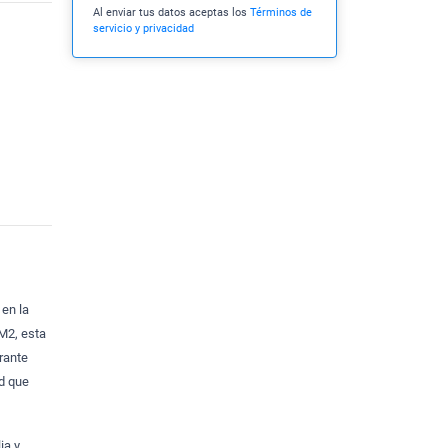
Al enviar tus datos aceptas los
Términos de
servicio y privacidad
en la
M2, esta
rante
ad que
ia y