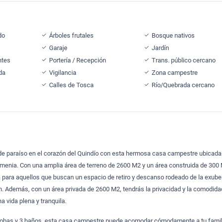
do
Árboles frutales
Bosque nativos
Garaje
Jardín
ntes
Portería / Recepción
Trans. público cercano
da
Vigilancia
Zona campestre
Calles de Tosca
Río/Quebrada cercano
e paraíso en el corazón del Quindío con esta hermosa casa campestre ubicada 
rmenia. Con una amplia área de terreno de 2600 M2 y un área construida de 300 
 para aquellos que buscan un espacio de retiro y descanso rodeado de la exube
ón. Además, con un área privada de 2600 M2, tendrás la privacidad y la comodid
na vida plena y tranquila.
obas y 3 baños, esta casa campestre puede acomodar cómodamente a tu famil