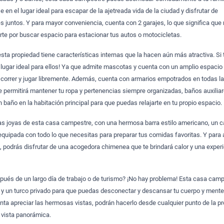
 en el lugar ideal para escapar de la ajetreada vida de la ciudad y disfrutar de
 juntos. Y para mayor conveniencia, cuenta con 2 garajes, lo que significa que
te por buscar espacio para estacionar tus autos o motocicletas.
esta propiedad tiene características internas que la hacen aún más atractiva. Si 
 lugar ideal para ellos! Ya que admite mascotas y cuenta con un amplio espacio 
 correr y jugar libremente. Además, cuenta con armarios empotrados en todas l
te permitirá mantener tu ropa y pertenencias siempre organizadas, baños auxilia
baño en la habitación principal para que puedas relajarte en tu propio espacio.
as joyas de esta casa campestre, con una hermosa barra estilo americano, un c
 equipada con todo lo que necesitas para preparar tus comidas favoritas. Y para 
, podrás disfrutar de una acogedora chimenea que te brindará calor y una exper
spués de un largo día de trabajo o de turismo? ¡No hay problema! Esta casa cam
 y un turco privado para que puedas desconectar y descansar tu cuerpo y mente
nta apreciar las hermosas vistas, podrán hacerlo desde cualquier punto de la p
 vista panorámica.