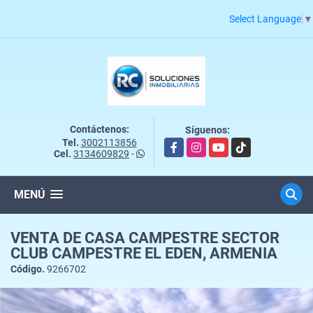
Select Language
▼
Contáctenos:
Síguenos:
Tel.
3002113856
Facebook
Instagram
YouTube
TikTok
Cel.
3134609829
-
MENÚ
VENTA DE CASA CAMPESTRE SECTOR
CLUB CAMPESTRE EL EDEN, ARMENIA
Código.
9266702