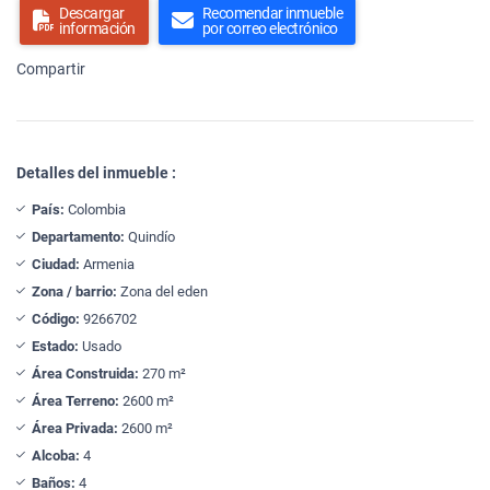
Descargar
Recomendar inmueble
información
por correo electrónico
Compartir
Detalles del inmueble :
País:
Colombia
Departamento:
Quindío
Ciudad:
Armenia
Zona / barrio:
Zona del eden
Código:
9266702
Estado:
Usado
Área Construida:
270 m²
Área Terreno:
2600 m²
Área Privada:
2600 m²
Alcoba:
4
Baños:
4