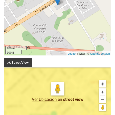
200 m
500 ft
Leaflet
| Wasi - ©
OpenStreetMap
Street View
Ver Ubicación
en
street view