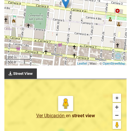
200 m
500 ft
Leaflet
| Wasi - ©
OpenStreetMap
Street View
Ver Ubicación
en
street view