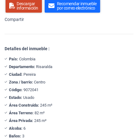
Descargar
Recomendar inmueble
información
por correo electrónico
Compartir
Detalles del inmueble :
País:
Colombia
Departamento:
Risaralda
Ciudad:
Pereira
Zona / barrio:
Centro
Código:
9072041
Estado:
Usado
Área Construida:
245 m²
Área Terreno:
82 m²
Área Privada:
245 m²
Alcoba:
6
Baños:
3