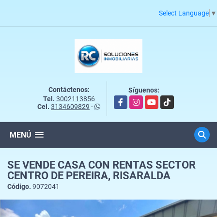
Select Language
▼
Contáctenos:
Síguenos:
Tel.
3002113856
Facebook
Instagram
YouTube
TikTok
Cel.
3134609829
-
MENÚ
SE VENDE CASA CON RENTAS SECTOR
CENTRO DE PEREIRA, RISARALDA
Código.
9072041