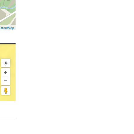
treetMap