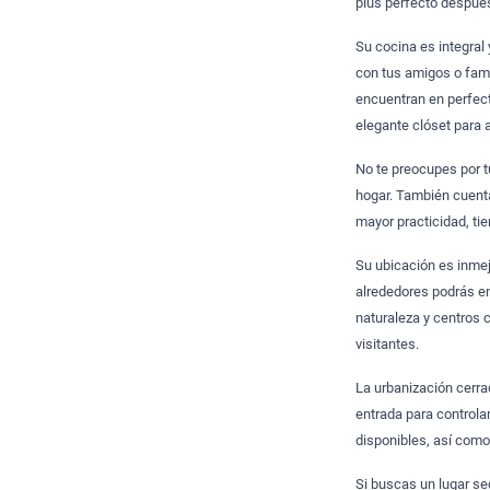
plus perfecto después
Su cocina es integral 
con tus amigos o fami
encuentran en perfec
elegante clóset para 
No te preocupes por 
hogar. También cuenta
mayor practicidad, ti
Su ubicación es inme
alrededores podrás en
naturaleza y centros
visitantes.
La urbanización cerra
entrada para controla
disponibles, así como
Si buscas un lugar seg