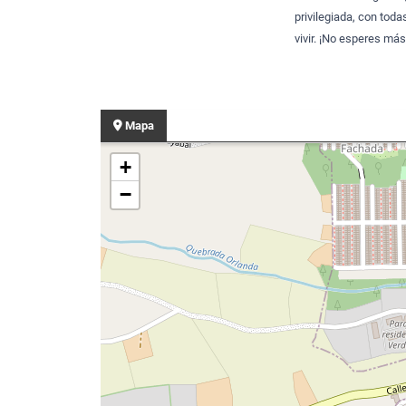
privilegiada, con tod
vivir. ¡No esperes má
Mapa
+
−