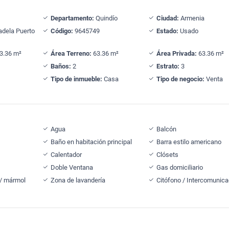
Departamento:
Quindío
Ciudad:
Armenia
adela Puerto
Código:
9645749
Estado:
Usado
3.36 m²
Área Terreno:
63.36 m²
Área Privada:
63.36 m²
Baños:
2
Estrato:
3
Tipo de inmueble:
Casa
Tipo de negocio:
Venta
Agua
Balcón
Baño en habitación principal
Barra estilo americano
Calentador
Clósets
Doble Ventana
Gas domiciliario
 / mármol
Zona de lavandería
Citófono / Intercomunica