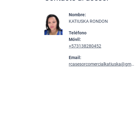
Nombre:
KATIUSKA RONDON
Teléfono
Móvil:
+573138280452
Email:
rcasesorcomercialkatiuska@gmail.com