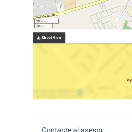
200 m
500 ft
Street View
Ve
Contacte al asesor