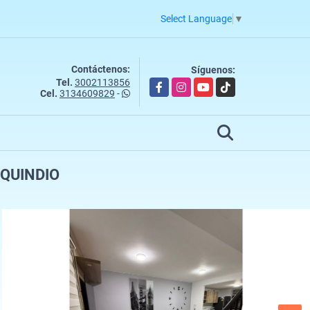
Select Language
▼
Contáctenos:
Síguenos:
Tel.
3002113856
Facebook
Instagram
YouTube
TikTok
Cel.
3134609829
-
QUINDIO