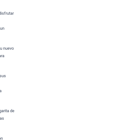
disfrutar
 un
tu nuevo
ara
 sus
a
arita de
vas
ón