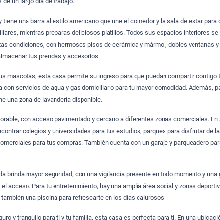
 de un largo día de trabajo.
y tiene una barra al estilo americano que une el comedor y la sala de estar para 
liares, mientras preparas deliciosos platillos. Todos sus espacios interiores se
tas condiciones, con hermosos pisos de cerámica y mármol, dobles ventanas y
almacenar tus prendas y accesorios.
tus mascotas, esta casa permite su ingreso para que puedan compartir contigo 
 con servicios de agua y gas domiciliario para tu mayor comodidad. Además, p
ene una zona de lavandería disponible.
jorable, con acceso pavimentado y cercano a diferentes zonas comerciales. En
contrar colegios y universidades para tus estudios, parques para disfrutar de la
 comerciales para tus compras. También cuenta con un garaje y parqueadero par
da brinda mayor seguridad, con una vigilancia presente en todo momento y una g
r el acceso. Para tu entretenimiento, hay una amplia área social y zonas deporti
 también una piscina para refrescarte en los días calurosos.
uro y tranquilo para ti y tu familia, esta casa es perfecta para ti. En una ubicaci