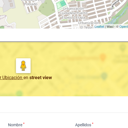
Leaflet
| Wasi - ©
OpenS
r Ubicación
en
street view
*
*
Nombre
Apellidos