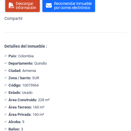
Descargar
Recomendar inmueble
información
por correo electrónico
Compartir
Detalles del inmueble :
País:
Colombia
Departamento:
Quindío
Ciudad:
Armenia
Zona / barrio:
SUR
Código:
10075964
Estado:
Usado
Área Construida:
228 m²
Área Terreno:
160 m²
Área Privada:
160 m²
Alcoba:
9
Baños:
3