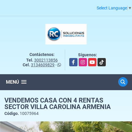
Select Language
▼
Contáctenos:
Síguenos:
Tel.
3002113856
Facebook
Instagram
YouTube
TikTok
Cel.
3134609829
-
MENÚ
VENDEMOS CASA CON 4 RENTAS
SECTOR VILLA CAROLINA ARMENIA
Código.
10075964