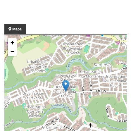
Mapa
+
−