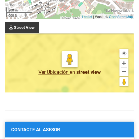
200 m
500 ft
Leaflet
| Wasi - ©
OpenStreetMap
Street View
Ver Ubicación
en
street view
CONTACTE AL ASESOR