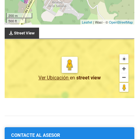
200 m
500 ft
Leaflet
| Wasi - ©
OpenStreetMap
Street View
Ver Ubicación
en
street view
CONTACTE AL ASESOR