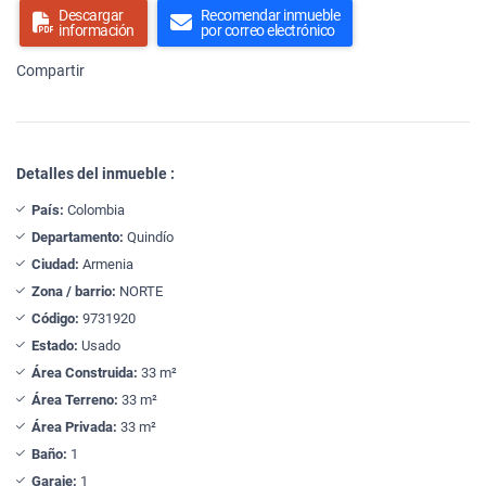
Descargar
Recomendar inmueble
información
por correo electrónico
Compartir
Detalles del inmueble :
País:
Colombia
Departamento:
Quindío
Ciudad:
Armenia
Zona / barrio:
NORTE
Código:
9731920
Estado:
Usado
Área Construida:
33 m²
Área Terreno:
33 m²
Área Privada:
33 m²
Baño:
1
Garaje:
1