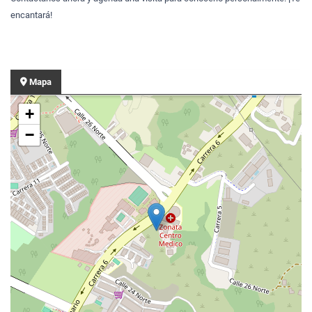
encantará!
Mapa
+
−