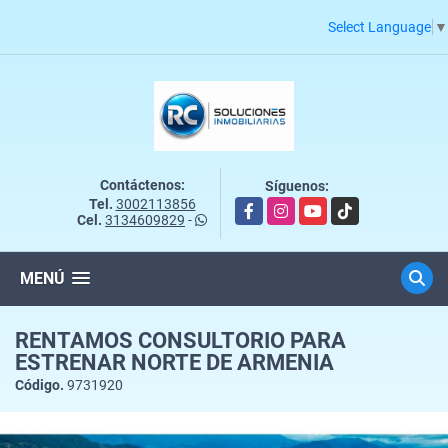
Select Language
▼
Contáctenos:
Síguenos:
Tel.
3002113856
Facebook
Instagram
YouTube
TikTok
Cel.
3134609829
-
MENÚ
RENTAMOS CONSULTORIO PARA
ESTRENAR NORTE DE ARMENIA
Código.
9731920