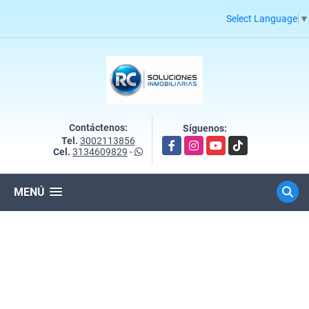
Select Language
▼
Contáctenos:
Síguenos:
Tel.
3002113856
Facebook
Instagram
YouTube
TikTok
Cel.
3134609829
-
MENÚ