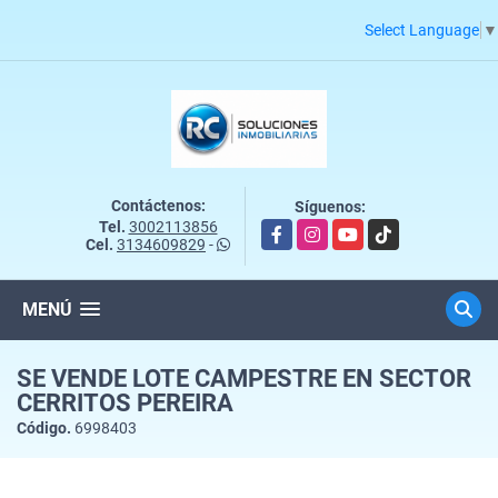
Select Language
▼
Contáctenos:
Síguenos:
Tel.
3002113856
Facebook
Instagram
YouTube
TikTok
Cel.
3134609829
-
MENÚ
SE VENDE LOTE CAMPESTRE EN SECTOR
CERRITOS PEREIRA
Código.
6998403