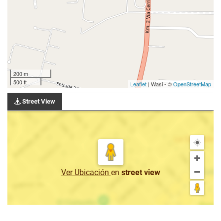
200 m
500 ft
Leaflet
| Wasi - ©
OpenStreetMap
Street View
Ver Ubicación
en
street view