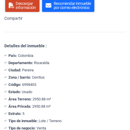
Descargar
Recomendar inmueble
información
por correo electrónico
Compartir
Detalles del inmueble :
País:
Colombia
Departamento:
Risaralda
Ciudad:
Pereira
Zona / barrio:
Cerritos
Código:
6998403
Estado:
Usado
Área Terreno:
2950.88 m²
Área Privada:
2950.88 m²
Estrato:
5
Tipo de inmueble:
Lote / Terreno
Tipo de negocio:
Venta