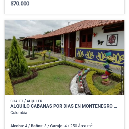
$70.000
/
CHALET
ALQUILER
ALQUILO CABAÑAS POR DÍAS EN MONTENEGRO QUINDÍO
Colombia
2
Alcoba:
4 /
Baños:
3 /
Garaje:
4 / 250 Área m