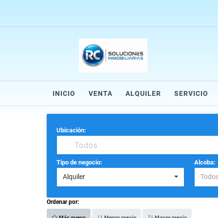
INICIO
VENTA
ALQUILER
SERVICIO
Ubicación:
Tipo de negocio:
Alcoba:
Alquiler
Todo
Ordenar por:
Más nuevo
Menor precio
Mayor precio