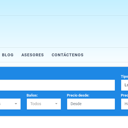
BLOG
ASESORES
CONTÁCTENOS
Tipo
L
Baños:
Precio desde:
Prec
s
Todos