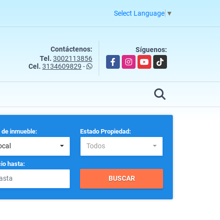
Select Language
▼
Contáctenos:
Síguenos:
Tel.
3002113856
Facebook
Instagram
YouTube
TikTok
Cel.
3134609829
-
 de inmueble:
Estado Propiedad:
ocal
Todos
io hasta:
BUSCAR