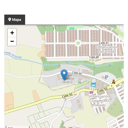
Mapa
+
−