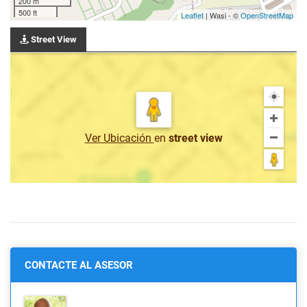
200 m
500 ft
Leaflet
| Wasi - ©
OpenStreetMap
Street View
Ver Ubicación
en
street view
CONTACTE AL ASESOR