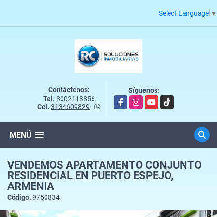
Select Language
▼
Contáctenos:
Síguenos:
Tel.
3002113856
Facebook
Instagram
YouTube
TikTok
Cel.
3134609829
-
MENÚ
VENDEMOS APARTAMENTO CONJUNTO
RESIDENCIAL EN PUERTO ESPEJO,
ARMENIA
Código.
9750834