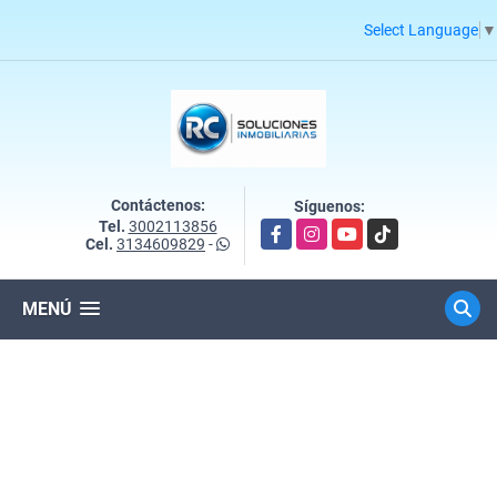
Select Language
▼
Contáctenos:
Síguenos:
Tel.
3002113856
Facebook
Instagram
YouTube
TikTok
Cel.
3134609829
-
MENÚ